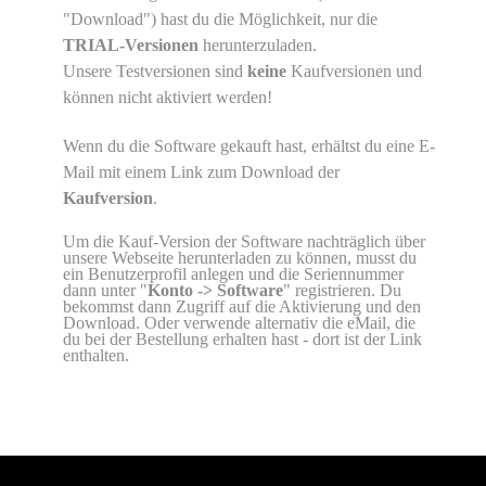
"Download") hast du die Möglichkeit, nur die
TRIAL-Versionen
herunterzuladen.
Unsere Testversionen sind
keine
Kaufversionen und
können nicht aktiviert werden!
Wenn du die Software gekauft hast, erhältst du eine E-
Mail mit einem Link zum Download der
Kaufversion
.
Um die Kauf-Version der Software nachträglich über
unsere Webseite herunterladen zu können, musst du
ein Benutzerprofil anlegen und die Seriennummer
dann unter "
Konto -> Software
" registrieren. Du
bekommst dann Zugriff auf die Aktivierung und den
Download. Oder verwende alternativ die eMail, die
du bei der Bestellung erhalten hast - dort ist der Link
enthalten.