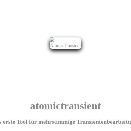
atomic
transient
 erste Tool für mehrstimmige Transientenbearbeit