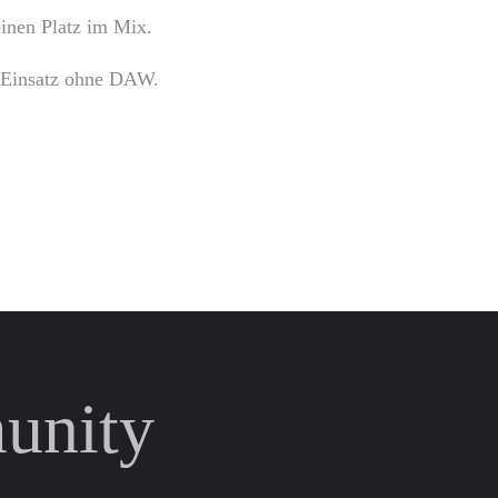
inen Platz im Mix.
e-Einsatz ohne DAW.
unity