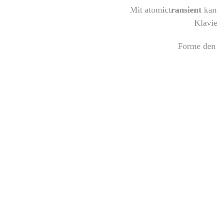
Mit atomict
ransient
kann
Klavie
Forme den 