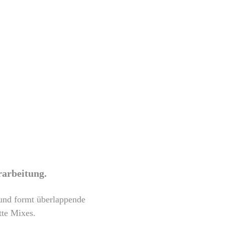
rarbeitung.
und formt überlappende
tte Mixes.