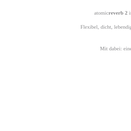
atomic
reverb 2
i
Flexibel, dicht, lebendi
Mit dabei: ei