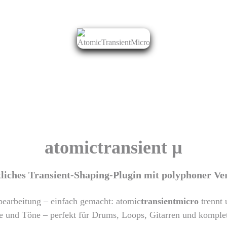
atomic
transient µ
tliches Transient-Shaping-Plugin mit polyphoner Ve
earbeitung – einfach gemacht: atomic
transientmicro
trennt 
 und Töne – perfekt für Drums, Loops, Gitarren und komple