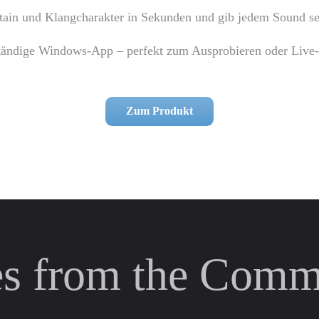
tain und Klangcharakter in Sekunden und gib jedem Sound se
ständige Windows-App – perfekt zum Ausprobieren oder Liv
Zum Produkt
es from the Comm