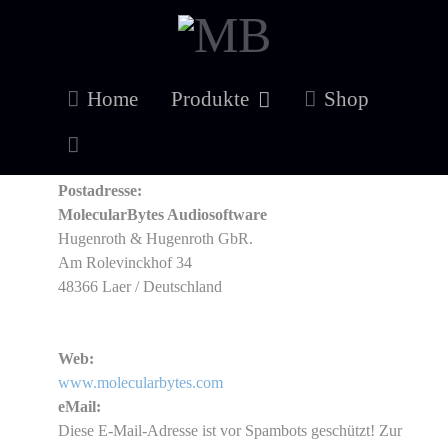
Impressum
Home
Produkte
Shop
Postadresse:
MolecularBytes Audiosoftware
Hugenroth & Hugenroth GbR.
Am Rolevinckhof 34
48366 Laer / Deutschland
Web:
www.molecularbytes.com
eMail:
Diese E-Mail-Adresse ist vor Spambots geschützt! Zur