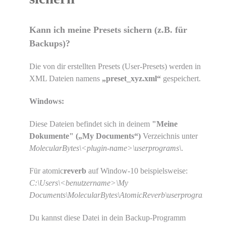
Kann ich meine Presets sichern (z.B. für
Backups)?
Die von dir erstellten Presets (User-Presets) werden in
XML Dateien namens
„preset_xyz.xml“
gespeichert.
Windows:
Diese Dateien befindet sich in deinem
"Meine
Dokumente" („My Documents“)
Verzeichnis unter
MolecularBytes\<plugin-name>\userprograms\
.
Für atomic
reverb
auf Window-10 beispielsweise:
C:\Users\<benutzername>\My
Documents\MolecularBytes\AtomicReverb\userprograms
Du kannst diese Datei in dein Backup-Programm